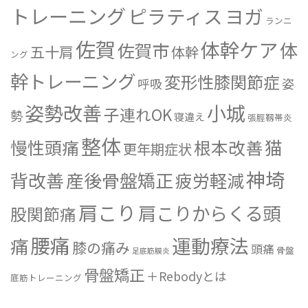
トレーニング
ピラティス
ヨガ
ランニ
佐賀
体幹ケア
体
佐賀市
五十肩
体幹
ング
幹トレーニング
変形性膝関節症
姿
呼吸
姿勢改善
小城
子連れOK
勢
寝違え
張脛靱帯炎
整体
猫
慢性頭痛
根本改善
更年期症状
神埼
背改善
産後骨盤矯正
疲労軽減
肩こり
肩こりからくる頭
股関節痛
腰痛
運動療法
痛
膝の痛み
頭痛
骨盤
足底筋膜炎
骨盤矯正
＋Rebodyとは
底筋トレーニング