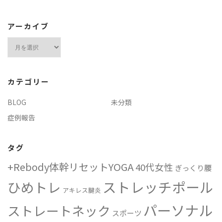
アーカイブ
ア
ー
カ
イ
カテゴリー
ブ
BLOG
未分類
症例報告
タグ
+Rebody体幹リセットYOGA
40代女性
ぎっくり腰
ストレッチポール
ひめトレ
アキレス腱炎
パーソナル
ストレートネック
スポーツ