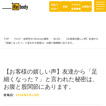
コ
初めて
アクセス
ン
料金
お問合せ
の方へ
営業時間
MENU
テ
ン
ツ
へ
ス
キ
TOP
ブログ｜佐賀市の+Rebody整体
BLOG
【お客様の嬉しい声】友達から
ッ
「足細くなった？」と言われた秘密は、お腹と股関節にあります。
プ
【お客様の嬉しい声】友達から「足
細くなった？」と言われた秘密は、
お腹と股関節にあります。
投稿日:
2026年5月18日