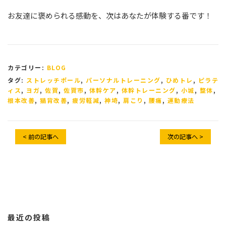
お友達に褒められる感動を、次はあなたが体験する番です！
カテゴリー:
BLOG
タグ:
ストレッチポール
,
パーソナルトレーニング
,
ひめトレ
,
ピラテ
ィス
,
ヨガ
,
佐賀
,
佐賀市
,
体幹ケア
,
体幹トレーニング
,
小城
,
整体
,
根本改善
,
猫背改善
,
疲労軽減
,
神埼
,
肩こり
,
腰痛
,
運動療法
< 前の記事へ
次の記事へ >
最近の投稿