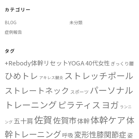
イ
カテゴリー
ブ
BLOG
未分類
症例報告
タグ
+Rebody体幹リセットYOGA
40代女性
ぎっくり腰
ストレッチポール
ひめトレ
アキレス腱炎
パーソナル
ストレートネック
スポーツ
トレーニング
ピラティス
ヨガ
ランニ
佐賀
体幹ケア
体
佐賀市
五十肩
体幹
ング
幹トレーニング
変形性膝関節症
姿
呼吸