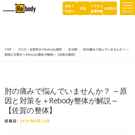
コ
初めて
アクセス
ン
料金
お問合せ
の方へ
営業時間
MENU
テ
ン
ツ
へ
ス
キ
TOP
ブログ｜佐賀市の+Rebody整体
未分類
肘の痛みで悩んでいませんか？ ～
ッ
原因と対策を＋Rebody整体が解説～【佐賀の整体】
プ
肘の痛みで悩んでいませんか？ ～原
因と対策を＋Rebody整体が解説～
【佐賀の整体】
投稿日:
2025年8月12日