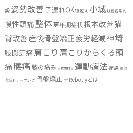
姿勢改善
小城
子連れOK
勢
寝違え
張脛靱帯炎
整体
猫
慢性頭痛
根本改善
更年期症状
神埼
背改善
産後骨盤矯正
疲労軽減
肩こり
肩こりからくる頭
股関節痛
腰痛
運動療法
痛
膝の痛み
頭痛
骨盤
足底筋膜炎
骨盤矯正
＋Rebodyとは
底筋トレーニング