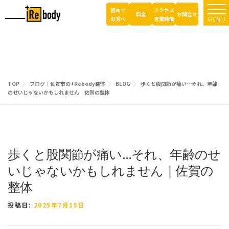
コ
初めて
アクセス
ン
料金
お問合せ
の方へ
営業時間
MENU
テ
ン
ツ
へ
ス
キ
TOP
ブログ｜佐賀市の+Rebody整体
BLOG
歩くと股関節が痛い…それ、年齢
ッ
のせいじゃないかもしれません｜佐賀の整体
プ
歩くと股関節が痛い…それ、年齢のせ
いじゃないかもしれません｜佐賀の
整体
投稿日:
2025年7月15日