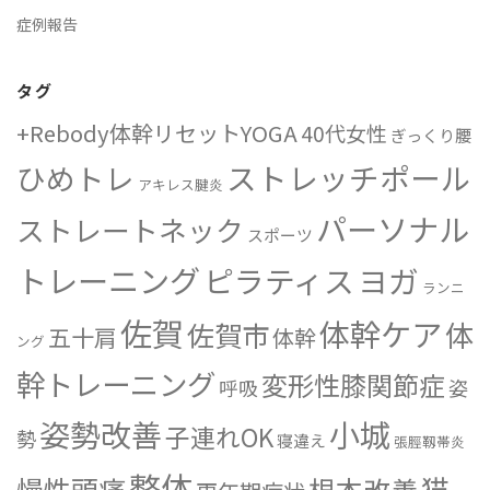
症例報告
タグ
+Rebody体幹リセットYOGA
40代女性
ぎっくり腰
ストレッチポール
ひめトレ
アキレス腱炎
パーソナル
ストレートネック
スポーツ
トレーニング
ピラティス
ヨガ
ランニ
佐賀
体幹ケア
体
佐賀市
五十肩
体幹
ング
幹トレーニング
変形性膝関節症
姿
呼吸
姿勢改善
小城
子連れOK
勢
寝違え
張脛靱帯炎
整体
猫
慢性頭痛
根本改善