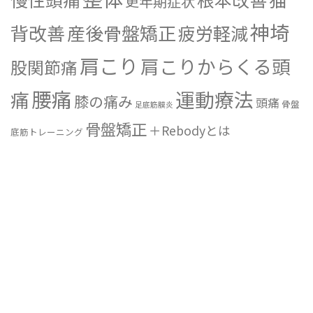
更年期症状
神埼
背改善
産後骨盤矯正
疲労軽減
肩こり
肩こりからくる頭
股関節痛
腰痛
運動療法
痛
膝の痛み
頭痛
骨盤
足底筋膜炎
骨盤矯正
＋Rebodyとは
底筋トレーニング